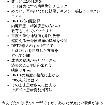
難しいC2の触診を
より確実にする肩甲挙筋チェック
めまい、耳鳴りなどに効果テキメン！
秘技DRT®クレ
ニアル
DRT®式内臓指標
内臓疾患、精神疾患の方への
教育もこれでバッチリ！
重度の坐骨神経痛も劇的改善！
超使える坐骨神経痛の指標を公開
DRT®導入わずか1年半で
月商280万を達成した方法を
すべて公開
成功の秘訣
がもりだくさん！
過去のDRT®研究発表会
映像フルver
DRT®の精度が格段に上がる
2:8の法則とは？
そのまま患者さんに使える！
上原式の
患者姿勢指導法
今あげたのはほんの一部ですが、あなたが見たい映像がきっ