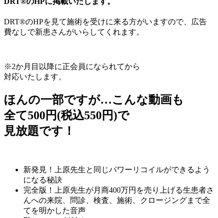
DRT®のHPに掲載いたします。
DRT®のHPを見て施術を受けに来る方がいますので、広告
費なしで新患さんがいらしてくれます。
※2か月目以降に正会員になられてから
対応いたします。
ほんの一部ですが…
こんな動画も
全て
500円
(税込550円)
で
見放題
です！
新発見！上原先生と同じパワーリコイルができるよう
になる
秘訣
完全版！上原先生が月商400万円を売り上げる
生患者さ
んへの来院、問診、検査、施術、クロージングまで
全
てを明かした音声